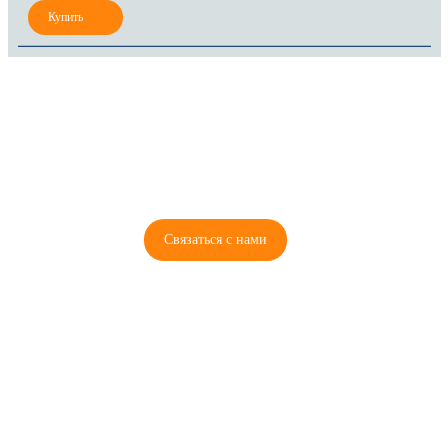
8 (921) 965-34-81
00
00
00
00
ПН-ПТ: 00
- 00
; СБ: 00
- 00
ВС: выходной
Связаться с нами
© 2026 Copyright ГосРазбор