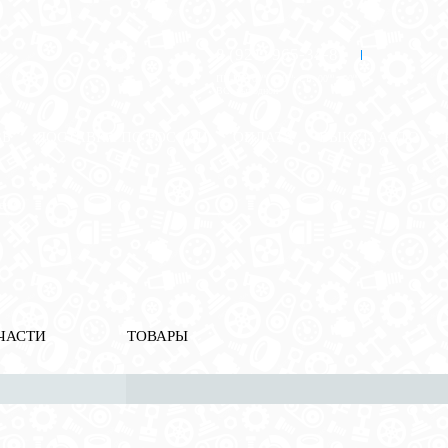
8 (921) 965-34-81
00
00
00
00
ПН-ПТ: 00
- 00
; СБ: 00
- 00
ВС: выходной
ЗЬ
ДОСТАВКА ПО РОССИИ
ОПЛАТА
ВЫКУП АВТО
ения
ЧАСТИ
ТОВАРЫ