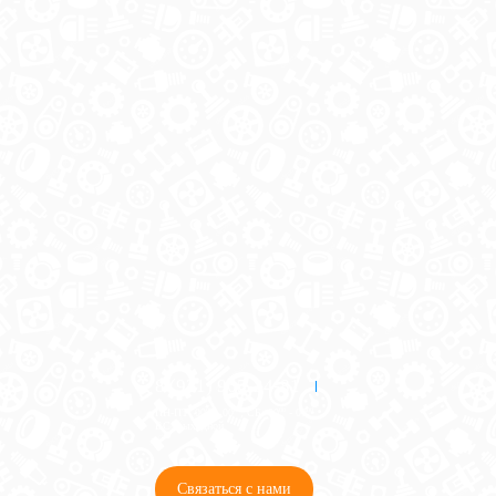
8 (921) 965-34-81
00
00
00
00
ПН-ПТ: 00
- 00
; СБ: 00
- 00
ВС: выходной
Связаться с нами