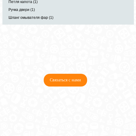
Петля капота (1)
Ручка двери (1)
Шланг омывателя фар (1)
8 (921) 965-34-81
00
00
00
00
ПН-ПТ: 00
- 00
; СБ: 00
- 00
ВС: выходной
Связаться с нами
© 2026 Copyright ГосРазбор