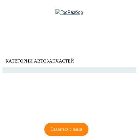
Главная
»
KIA
» RIO 2005-2011
Корзина
RIO 2005-2011
пуста
КАТЕГОРИИ АВТОЗАПЧАСТЕЙ
8 (921) 965-34-81
00
00
00
00
ПН-ПТ: 00
- 00
; СБ: 00
- 00
ВС: выходной
Связаться с нами