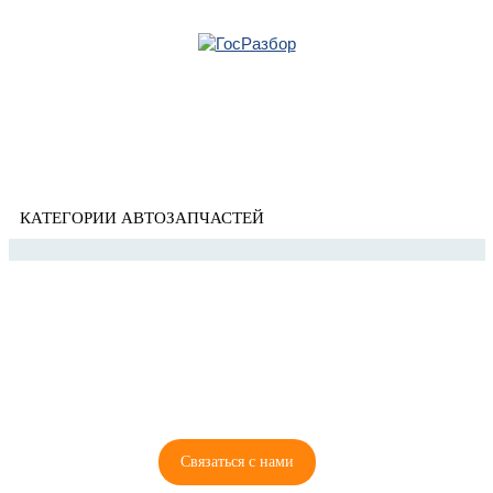
Главная
»
KIA
» Quoris 2012-2018
Корзина
Quoris 2012-2018
пуста
КАТЕГОРИИ АВТОЗАПЧАСТЕЙ
8 (921) 965-34-81
00
00
00
00
ПН-ПТ: 00
- 00
; СБ: 00
- 00
ВС: выходной
Связаться с нами