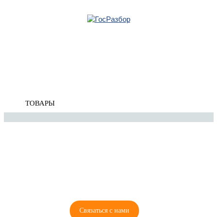
Главная
»
KIA
»
Ceed 2012-2018
»
Кузов наружные элементы
» Усилитель переднего
бампера
Корзина
пуста
Усилитель переднего бампера
ТОВАРЫ
8 (921) 965-34-81
00
00
00
00
ПН-ПТ: 00
- 00
; СБ: 00
- 00
ВС: выходной
Связаться с нами