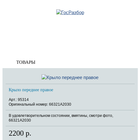
Главная
»
KIA
»
Ceed 2012-2018
»
Кузов наружные элементы
» Крыло переднее
Корзина
Крыло переднее
пуста
ТОВАРЫ
Крыло переднее правое
Арт.: 95314
Оригинальный номер: 66321A2030
В удовлетворительном состоянии, вмятины, смотри фото,
66321A2030
2200 р.