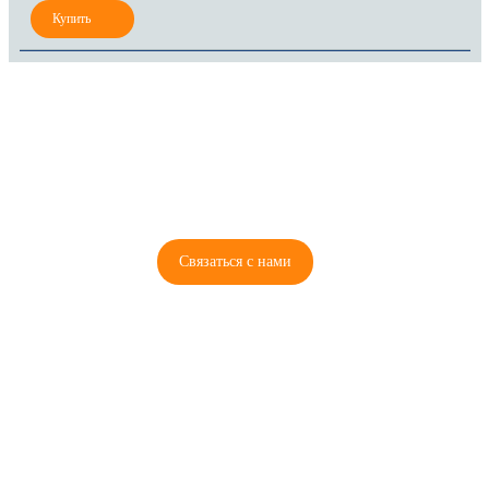
8 (921) 965-34-81
00
00
00
00
ПН-ПТ: 00
- 00
; СБ: 00
- 00
ВС: выходной
Связаться с нами
© 2026 Copyright ГосРазбор