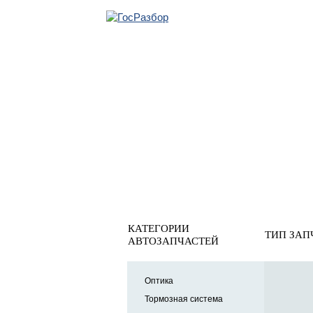
ОБРАТНАЯ СВЯ
Главная
»
Infiniti
»
G (V36) 2007-2014
» Система кондици
Система кондиционирова
КАТЕГОРИИ
ТИП ЗАП
АВТОЗАПЧАСТЕЙ
Оптика
Тормозная система