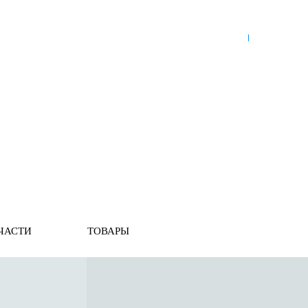
8 (921) 965-34-81
00
00
00
00
ПН-ПТ: 00
- 00
; СБ: 00
- 00
ВС: выходной
ЗЬ
ДОСТАВКА ПО РОССИИ
ОПЛАТА
ВЫКУП АВТО
онирования
ния
ЧАСТИ
ТОВАРЫ