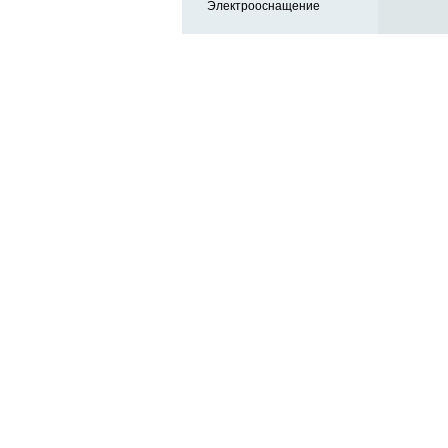
Электрооснащение
Автозапчасти в одном
и по выгодной цене