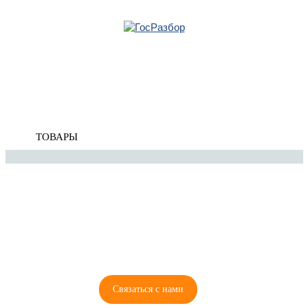
Главная
»
Infiniti
»
FX/QX70 (S51) 2008-2017
» Подвеска двигателя/КПП
Корзина
Подвеска двигателя/КПП
пуста
ТОВАРЫ
8 (921) 965-34-81
00
00
00
00
ПН-ПТ: 00
- 00
; СБ: 00
- 00
ВС: выходной
Связаться с нами