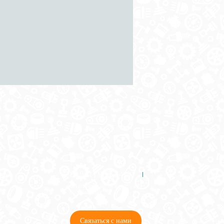
8 (921) 965-34-81
00
00
00
00
ПН-ПТ: 00
- 00
; СБ: 00
- 00
ВС: выходной
Связаться с нами