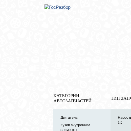
ОБРАТНАЯ СВЯ
Главная
»
Hyundai
»
Tucson 2004-2010
» Рулевое управлен
Рулевое управление
КАТЕГОРИИ
ТИП ЗАП
АВТОЗАПЧАСТЕЙ
Двигатель
Насос 
(1)
Кузов внутренние
элементы