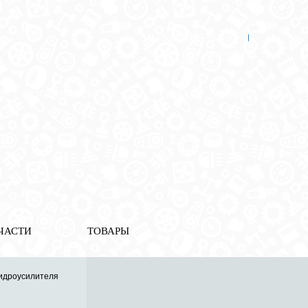
8 (921) 965-34-81
00
00
00
00
ПН-ПТ: 00
- 00
; СБ: 00
- 00
ВС: выходной
ЗЬ
ДОСТАВКА ПО РОССИИ
ОПЛАТА
ВЫКУП АВТО
ие
ЧАСТИ
ТОВАРЫ
гидроусилителя