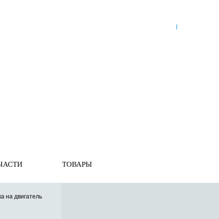
8 (921) 965-34-81
00
00
00
00
ПН-ПТ: 00
- 00
; СБ: 00
- 00
ВС: выходной
ЗЬ
ДОСТАВКА ПО РОССИИ
ОПЛАТА
ВЫКУП АВТО
е элементы
ы
ЧАСТИ
ТОВАРЫ
а на двигатель