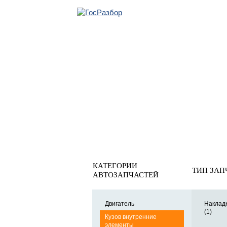
ОБРАТНАЯ СВЯ
Главная
»
Hyundai
»
Tucson 2004-2010
» Кузов внутренни
Кузов внутренние элемент
КАТЕГОРИИ
ТИП ЗАП
АВТОЗАПЧАСТЕЙ
Двигатель
Накладк
(1)
Кузов внутренние
элементы