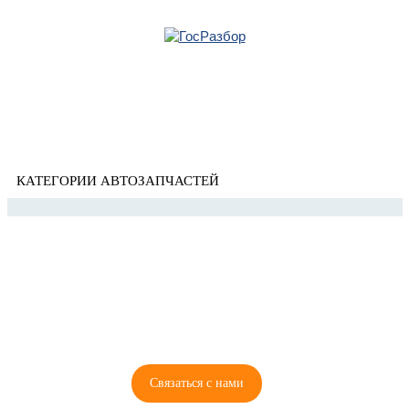
Главная
»
Honda
» Jazz 2002-2008
Корзина
Jazz 2002-2008
пуста
КАТЕГОРИИ АВТОЗАПЧАСТЕЙ
8 (921) 965-34-81
00
00
00
00
ПН-ПТ: 00
- 00
; СБ: 00
- 00
ВС: выходной
Связаться с нами