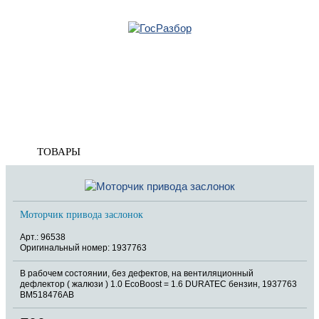
Главная
»
Ford
»
Transit/Tourneo Connect 2014>
»
Электрооснащение
» Моторчик
привода заслонок
Корзина
пуста
Моторчик привода заслонок
ТОВАРЫ
Моторчик привода заслонок
Арт.: 96538
Оригинальный номер: 1937763
В рабочем состоянии, без дефектов, на вентиляционный
дефлектор ( жалюзи ) 1.0 EcoBoost = 1.6 DURATEC бензин, 1937763
BM518476AB