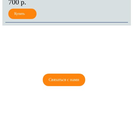
700 р.
8 (921) 965-34-81
00
00
00
00
ПН-ПТ: 00
- 00
; СБ: 00
- 00
ВС: выходной
Связаться с нами
© 2026 Copyright ГосРазбор