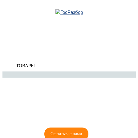
Главная
»
Ford
»
Mondeo IV 2007-2015
»
Подвеска передних колес
» Амортизатор
передний
Корзина
пуста
Амортизатор передний
ТОВАРЫ
8 (921) 965-34-81
00
00
00
00
ПН-ПТ: 00
- 00
; СБ: 00
- 00
ВС: выходной
Связаться с нами