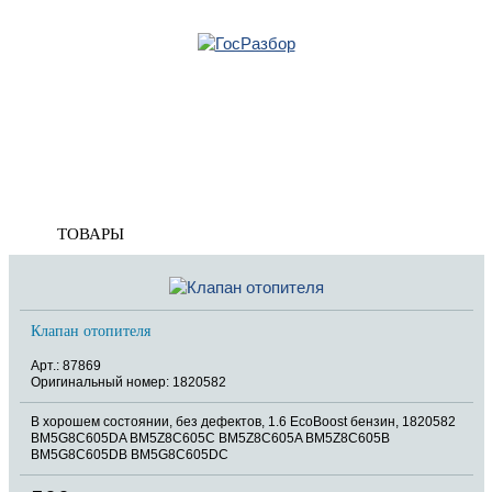
Главная
»
Ford
»
Mondeo IV 2007-2015
»
Электрооснащение
» Клапан
электромагнитный
Корзина
пуста
Клапан электромагнитный
ТОВАРЫ
Клапан отопителя
Арт.: 87869
Оригинальный номер: 1820582
В хорошем состоянии, без дефектов, 1.6 EcoBoost бензин, 1820582
BM5G8C605DA BM5Z8C605C BM5Z8C605A BM5Z8C605B
BM5G8C605DB BM5G8C605DC