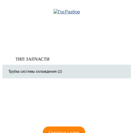
Главная
»
Ford
»
Kuga 2012-2019
» Система охлаждения
Корзина
Система охлаждения
пуста
ТИП ЗАПЧАСТИ
Трубка системы охлаждения (2)
8 (921) 965-34-81
00
00
00
00
ПН-ПТ: 00
- 00
; СБ: 00
- 00
ВС: выходной
Связаться с нами