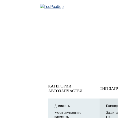
ОБРАТНАЯ СВЯ
Главная
»
Ford
»
Kuga 2012-2019
»
Кузов наружные элем
Накладка бампера
КАТЕГОРИИ
ТИП ЗАП
АВТОЗАПЧАСТЕЙ
Двигатель
Бампер 
Кузов внутренние
Защита
элементы
(1)