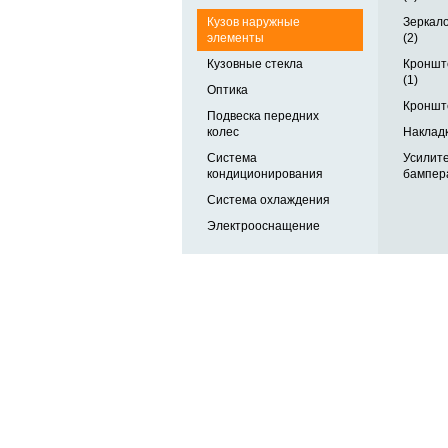
Кузов наружные
Зеркало
элементы
(2)
Кузовные стекла
Кроншт
(1)
Оптика
Кроншт
Подвеска передних
колес
Накладк
Система
Усилите
кондиционирования
бампера
Система охлаждения
Электрооснащение
Автозапчасти в одном
и по выгодной цене