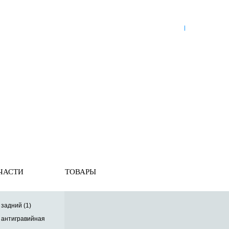
8 (921) 965-34-81
00
00
00
00
ПН-ПТ: 00
- 00
; СБ: 00
- 00
ВС: выходной
ЗЬ
ДОСТАВКА ПО РОССИИ
ОПЛАТА
ВЫКУП АВТО
енты
» Накладка бампера
ЧАСТИ
ТОВАРЫ
задний (1)
 антигравийная