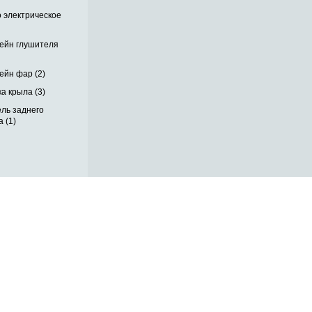
 электрическое
ейн глушителя
ейн фар (2)
а крыла (3)
ль заднего
 (1)
ОБРАТНАЯ СВЯЗЬ
ДОСТАВКА ПО РОССИИ
 месте
ОПЛАТА
ВЫКУП АВТО
КОНТАКТЫ