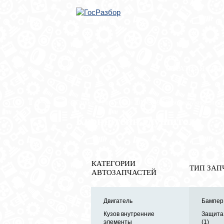
ОБРАТНАЯ СВЯ
Главная
»
Ford
»
Kuga 2012-2019
»
Кузов наружные элем
Кронштейн глушителя
КАТЕГОРИИ
ТИП ЗАП
АВТОЗАПЧАСТЕЙ
Двигатель
Бампер 
Кузов внутренние
Защита
элементы
(1)