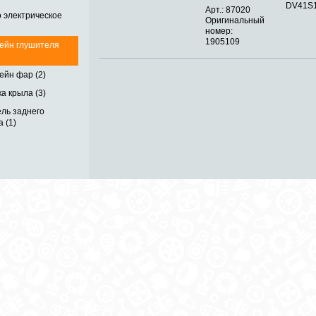
DV41S1
Арт.: 87020
 электрическое
Оригинальный
номер:
1905109
ейн глушителя
ейн фар (2)
а крыла (3)
ль заднего
 (1)
ОБРАТНАЯ СВЯЗЬ
ДОСТАВКА ПО РОССИИ
 месте
ОПЛАТА
ВЫКУП АВТО
КОНТАКТЫ