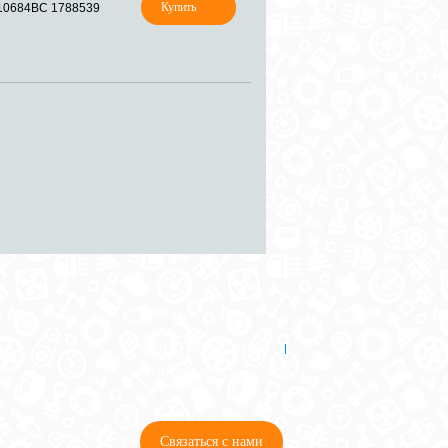
0684BC 1788539
8 (921) 965-34-81
00
00
00
00
ПН-ПТ: 00
- 00
; СБ: 00
- 00
ВС: выходной
Связаться с нами