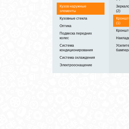
Кузов наружные
Зеркало
элементы
(2)
Кузовные стекла
Кроншт
(1)
Оптика
Кроншт
Подвеска передних
колес
Накладк
Система
Усилите
кондиционирования
бампера
Система охлаждения
Электрооснащение
Автозапчасти в одном
и по выгодной цене