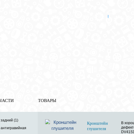
8 (921) 965-34-81
00
00
00
00
ПН-ПТ: 00
- 00
; СБ: 00
- 00
ВС: выходной
ЗЬ
ДОСТАВКА ПО РОССИИ
ОПЛАТА
ВЫКУП АВТО
енты
» Кронштейн глушителя
ЧАСТИ
ТОВАРЫ
задний (1)
В хоро
Кронштейн
дефект
 антигравийная
глушителя
DV41S