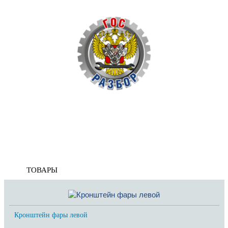
Корзина
пуста
Главная
»
Ford
»
Kuga 2012-2019
»
Кузов наружные элементы
» Кронштейн фар
Кронштейн фар
ТОВАРЫ
Кронштейн фары левой