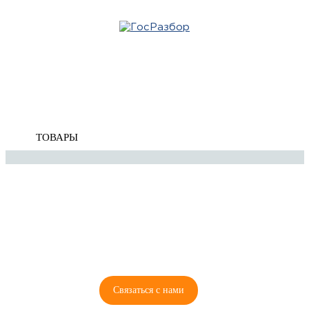
Главная
»
Ford
»
Focus III 2011-2019
» Оптика
Корзина
Оптика
пуста
ТОВАРЫ
8 (921) 965-34-81
00
00
00
00
ПН-ПТ: 00
- 00
; СБ: 00
- 00
ВС: выходной
Связаться с нами