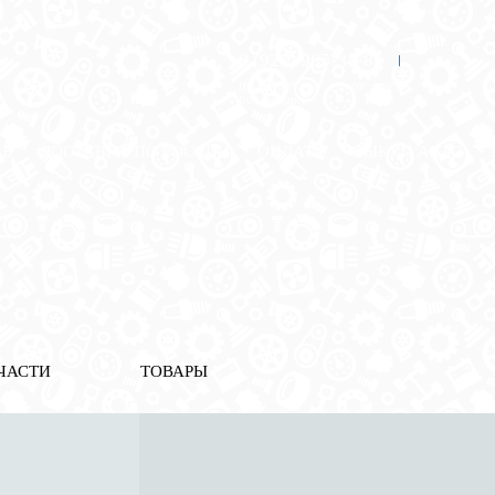
8 (921) 965-34-81
00
00
00
00
ПН-ПТ: 00
- 00
; СБ: 00
- 00
ВС: выходной
ЗЬ
ДОСТАВКА ПО РОССИИ
ОПЛАТА
ВЫКУП АВТО
ЧАСТИ
ТОВАРЫ