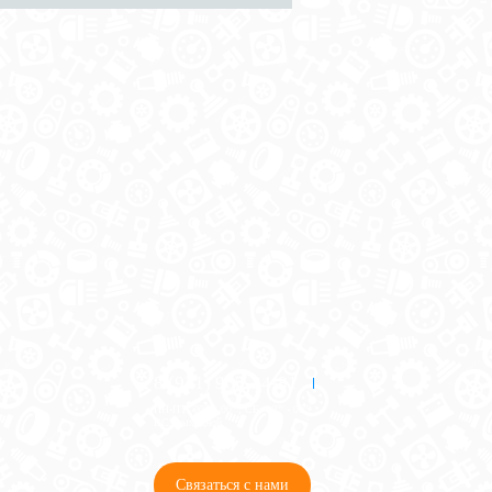
8 (921) 965-34-81
00
00
00
00
ПН-ПТ: 00
- 00
; СБ: 00
- 00
ВС: выходной
Связаться с нами