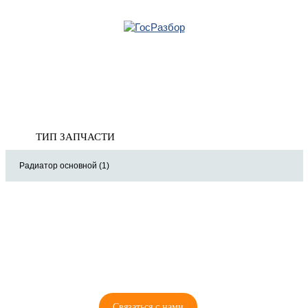
Главная
»
Ford
»
C-MAX 2010-2019
» Система охлаждения
Корзина
Система охлаждения
пуста
ТИП ЗАПЧАСТИ
Радиатор основной (1)
8 (921) 965-34-81
00
00
00
00
ПН-ПТ: 00
- 00
; СБ: 00
- 00
ВС: выходной
Связаться с нами