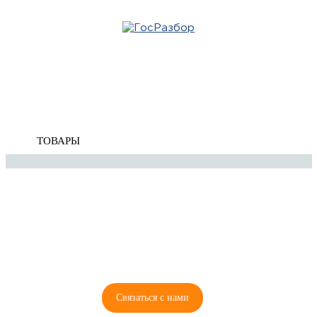
Главная
»
Ford
»
C-MAX 2010-2019
» Подвеска передних колес
Корзина
Подвеска передних колес
пуста
ТОВАРЫ
8 (921) 965-34-81
00
00
00
00
ПН-ПТ: 00
- 00
; СБ: 00
- 00
ВС: выходной
Связаться с нами