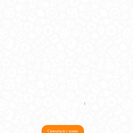
8 (921) 965-34-81
00
00
00
00
ПН-ПТ: 00
- 00
; СБ: 00
- 00
ВС: выходной
Связаться с нами