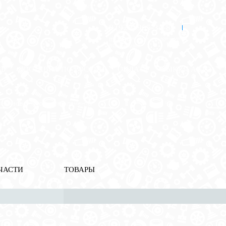
8 (921) 965-34-81
00
00
00
00
ПН-ПТ: 00
- 00
; СБ: 00
- 00
ВС: выходной
ЗЬ
ДОСТАВКА ПО РОССИИ
ОПЛАТА
ВЫКУП АВТО
» Кузов внутренние элементы
ы
ЧАСТИ
ТОВАРЫ