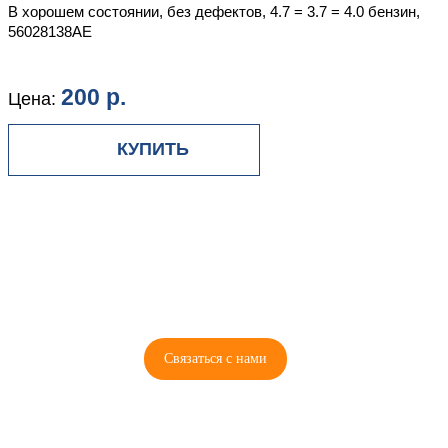
В хорошем состоянии, без дефектов, 4.7 = 3.7 = 4.0 бензин,
56028138AE
200 р.
Цена:
8 (921) 965-34-81
00
00
00
00
ПН-ПТ: 00
- 00
; СБ: 00
- 00
ВС: выходной
Связаться с нами