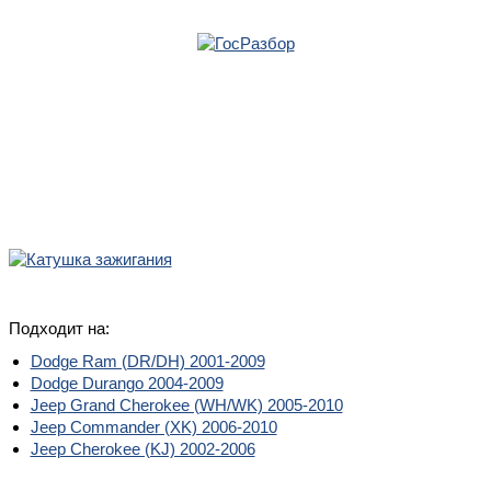
Главная
»
Dodge
»
Ram (DR/DH) 2001-2009
»
Электрооснащение
»
Катушка
зажигания
» Катушка зажигания
Корзина
пуста
Катушка зажигания
Арт.: 93233
Оригинальный номер: 56028138AE
Подходит на:
Dodge Ram (DR/DH) 2001-2009
Dodge Durango 2004-2009
Jeep Grand Cherokee (WH/WK) 2005-2010
Jeep Commander (XK) 2006-2010
Jeep Cherokee (KJ) 2002-2006