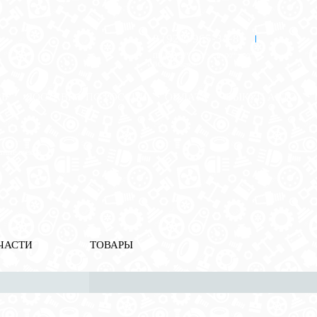
8 (921) 965-34-81
00
00
00
00
ПН-ПТ: 00
- 00
; СБ: 00
- 00
ВС: выходной
ЗЬ
ДОСТАВКА ПО РОССИИ
ОПЛАТА
ВЫКУП АВТО
вные стекла
ЧАСТИ
ТОВАРЫ