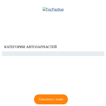
Главная
»
Citroen
» C4 2005-2011
Корзина
C4 2005-2011
пуста
КАТЕГОРИИ АВТОЗАПЧАСТЕЙ
8 (921) 965-34-81
00
00
00
00
ПН-ПТ: 00
- 00
; СБ: 00
- 00
ВС: выходной
Связаться с нами