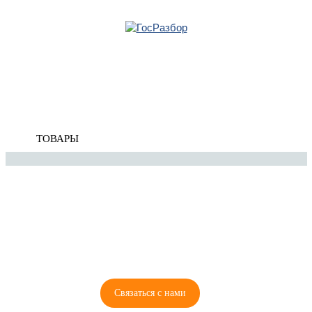
Главная
»
Citroen
»
Berlingo II (B9) 2008-2019
» Тормозная система
Корзина
Тормозная система
пуста
ТОВАРЫ
8 (921) 965-34-81
00
00
00
00
ПН-ПТ: 00
- 00
; СБ: 00
- 00
ВС: выходной
Связаться с нами