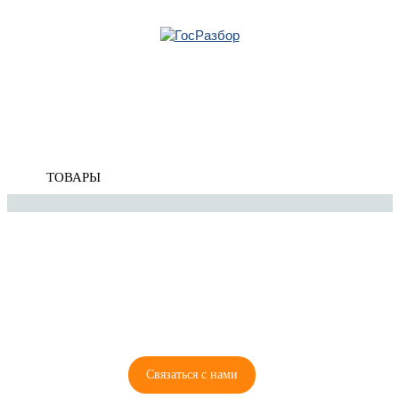
Главная
»
Chevrolet
»
Orlando 2011-2015
» Тормозная система
Корзина
Тормозная система
пуста
ТОВАРЫ
8 (921) 965-34-81
00
00
00
00
ПН-ПТ: 00
- 00
; СБ: 00
- 00
ВС: выходной
Связаться с нами