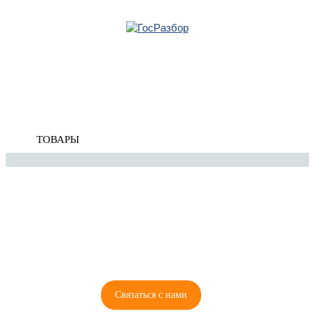
Главная
»
Chevrolet
»
Cruze 2009-2016
» Подвеска задних колёс
Корзина
Подвеска задних колёс
пуста
ТОВАРЫ
8 (921) 965-34-81
00
00
00
00
ПН-ПТ: 00
- 00
; СБ: 00
- 00
ВС: выходной
Связаться с нами