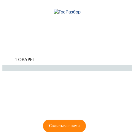
Главная
»
Chevrolet
»
Cruze 2009-2016
» Кузов наружные элементы
Корзина
Кузов наружные элементы
пуста
ТОВАРЫ
8 (921) 965-34-81
00
00
00
00
ПН-ПТ: 00
- 00
; СБ: 00
- 00
ВС: выходной
Связаться с нами