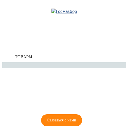
Главная
»
Chevrolet
»
Cruze 2009-2016
» Электрооснащение
Корзина
Электрооснащение
пуста
ТОВАРЫ
8 (921) 965-34-81
00
00
00
00
ПН-ПТ: 00
- 00
; СБ: 00
- 00
ВС: выходной
Связаться с нами