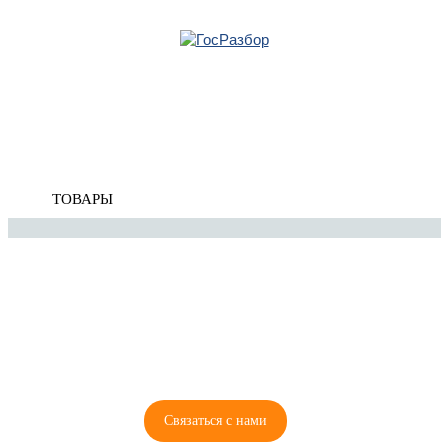
Главная
»
BMW
»
X3 F25 2010-2017
» Тормозная система
Корзина
Тормозная система
пуста
ТОВАРЫ
8 (921) 965-34-81
00
00
00
00
ПН-ПТ: 00
- 00
; СБ: 00
- 00
ВС: выходной
Связаться с нами