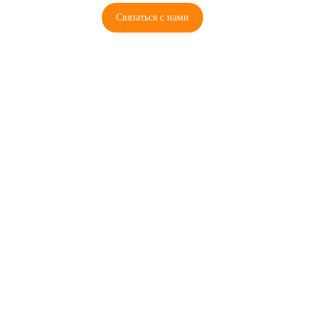
Связаться с нами
© 2026 Copyright ГосРазбор