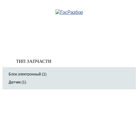
Главная
»
BMW
»
5-серия E60/E61 2003-2009
» Электрооснащение
Корзина
Электрооснащение
пуста
ТИП ЗАПЧАСТИ
Блок электронный (1)
Датчик (1)
8 (921) 965-34-81
00
00
00
00
ПН-ПТ: 00
- 00
; СБ: 00
- 00
ВС: выходной