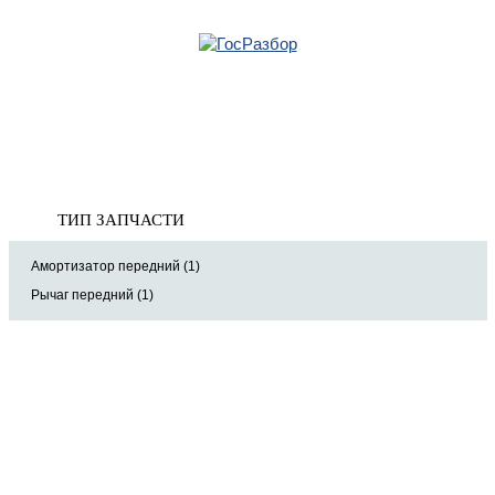
Главная
»
Audi
»
Q7 [4L] 2005-2015
» Подвеска передних колес
Корзина
Подвеска передних колес
пуста
ТИП ЗАПЧАСТИ
Амортизатор передний (1)
Рычаг передний (1)
8 (921) 965-34-81
00
00
00
00
ПН-ПТ: 00
- 00
; СБ: 00
- 00
ВС: выходной