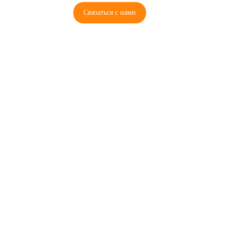
Связаться с нами
© 2026 Copyright ГосРазбор