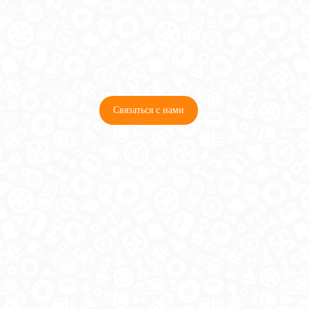
8 (921) 965-34-81
00
00
00
00
ПН-ПТ: 00
- 00
; СБ: 00
- 00
ВС: выходной
Связаться с нами
© 2026 Copyright ГосРазбор