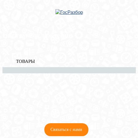
Главная
»
Audi
»
A6 [C7,4G] 2011-2018
» Система охлаждения
Корзина
Система охлаждения
пуста
ТОВАРЫ
8 (921) 965-34-81
00
00
00
00
ПН-ПТ: 00
- 00
; СБ: 00
- 00
ВС: выходной
Связаться с нами