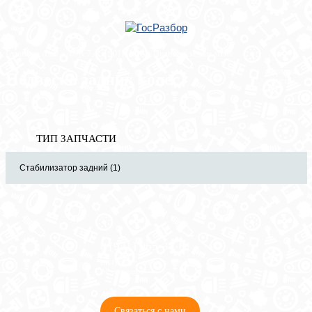
Главная
»
Audi
»
A6 [C7,4G] 2011-2018
» Подвеска задних колес
Корзина
Подвеска задних колес
пуста
ТИП ЗАПЧАСТИ
Стабилизатор задний (1)
8 (921) 965-34-81
00
00
00
00
ПН-ПТ: 00
- 00
; СБ: 00
- 00
ВС: выходной
Связаться с нами