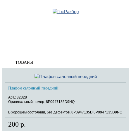
Главная
»
Audi
»
A3 [8P1] 2003-2013
»
Кузов внутренние элементы
» Плафон
салонный
Корзина
пуста
Плафон салонный
ТОВАРЫ
Плафон салонный передний
Арт.: 82328
Оригинальный номер: 8P0947135D9NQ
В хорошем состоянии, без дефектов, 8P0947135D 8P0947135D9NQ
200 р.