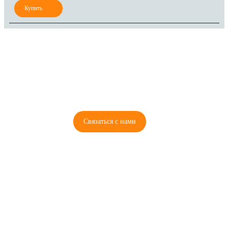
8 (921) 965-34-81
00
00
00
00
ПН-ПТ: 00
- 00
; СБ: 00
- 00
ВС: выходной
Связаться с нами
© 2026 Copyright ГосРазбор