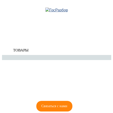
Главная
»
Audi
»
A3 [8P1] 2003-2013
»
Колесные диски
» Диски колесные
Корзина
Диски колесные
пуста
ТОВАРЫ
8 (921) 965-34-81
00
00
00
00
ПН-ПТ: 00
- 00
; СБ: 00
- 00
ВС: выходной
Связаться с нами